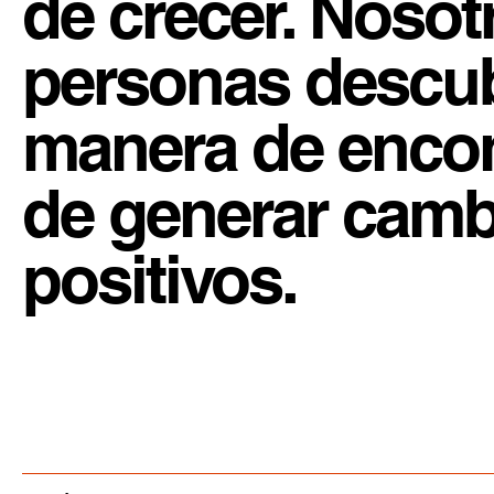
de crecer. Noso
personas descu
manera de enco
de generar camb
positivos.