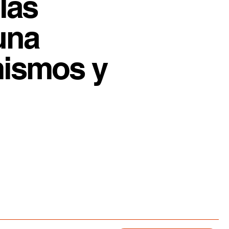
las
una
mismos y